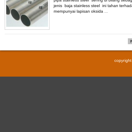
pipa stainless steel sering di bilang seba
jenis baja stainless steel ini tahan terh
mempunyai lapisan oksida ...
P
copyrigh