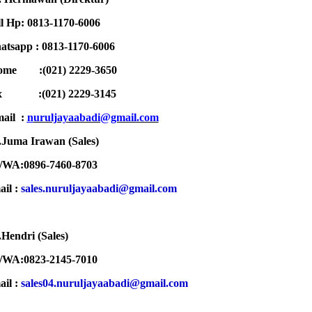
l Hp: 0813-1170-6006
tsapp : 0813-1170-6006
ome :(021) 2229-3650
ax :
(021) 2229-3145
ail :
n
uruljayaabadi@gmail.com
Juma Irawan (Sales)
/WA:0896-7460-8703
ail :
sales.nuruljayaabadi@gmail.com
Hendri (Sales)
/WA:0823-2145-7010
ail :
sales04.nuruljayaabadi@gmail.com