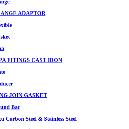
ange
LANGE ADAPTOR
exible
sket
pa
PA FITINGS CAST IRON
ate
ducer
NG JOIN GASKET
und Bar
ku Carbon Steel & Stainless Steel