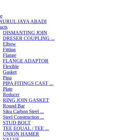
e
NURUL JAYA ABADI
ucts
DISMANTING JOIN
DRESER COUPLING ...
Elbow
Fitting
Flange
FLANGE ADAPTOR
Flexible
Gasket
Pipa
PIPA FITINGS CAST ...
Plate
Reducer
RING JOIN GASKET
Round Bar
Siku Carbon Steel ...
Steel Construction ...
STUD BOLT
TEE EQUAL / TEE ...
UNION HAMER
VALVE