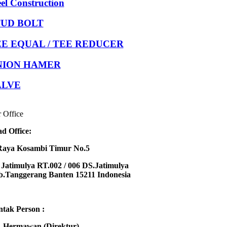
eel Construction
TUD BOLT
E EQUAL / TEE REDUCER
NION HAMER
ALVE
 Office
d Office:
Raya Kosambi Timur No.5
Jatimulya RT.002 / 006 DS.Jatimulya
.Tanggerang Banten 15211 Indonesia
tak Person :
 Hermawan (Direktur)