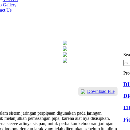
o Gallery
act Us
Sea
Pro
D
Download File
D
El
dalam sistem jaringan perpipaan digunakan pada jaringan
uk melanjutkan pemasangan pipa, karena alat nya disisipkan,
Fi
rena sleeve artinya sisipan, untuk perbaikan kebocoran jaringan
r dipotong dengan jarak yang telah ditentukan sebelum itu aliran