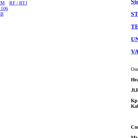
St
TM
RF / RTJ
A106
S
-B
TE
U
V
Our
Hea
Jl.
Kp 
Kab
Con
Mr.