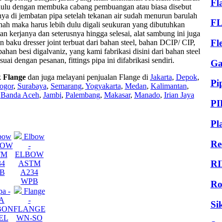
Fl
ih dulu dengan membuka cabang pembuangan atau biasa disebut
a di jembatan pipa setelah tekanan air sudah menurun barulah
F
anah maka harus lebih dulu digali seukuran yang dibutuhkan
an kerjanya dan seterusnya hingga selesai, alat sambung ini juga
Fl
 baku dresser joint terbuat dari bahan steel, bahan DCIP/ CIP,
han besi digalvaniz, yang kami fabrikasi disini dari bahan steel
suai dengan pesanan, fittings pipa ini difabrikasi sendiri.
Ga
k
Flange
dan juga melayani penjualan Flange di
Jakarta
,
Depok
,
Pi
ogor
,
Surabaya
,
Semarang
,
Yogyakarta
,
Medan
,
Kalimantan
,
,
Banda Aceh
,
Jambi
,
Palembang
,
Makasar
,
Manado
,
Irian Jaya
PI
Pl
bow
Elbow
Re
BOW
-
TM
ELBOW
RI
34
ASTM
B
A234
WPB
Ro
pa -
Flange
PA
-
Si
BON
FLANGE
EL
WN-SO