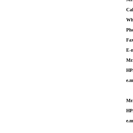
Cal
Wha
Ph
F
E-m
Mr.
HP
e.m
Mr.
HP
e.m