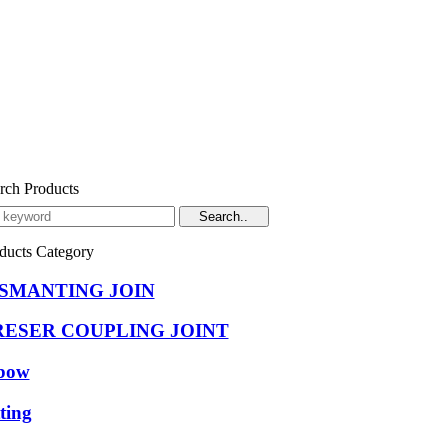
rch Products
ducts Category
ISMANTING JOIN
RESER COUPLING JOINT
bow
tting