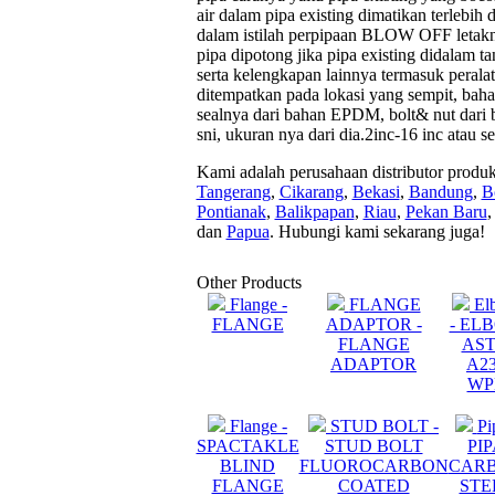
air dalam pipa existing dimatikan terleb
dalam istilah perpipaan BLOW OFF letakny
pipa dipotong jika pipa existing didalam t
serta kelengkapan lainnya termasuk peralat
ditempatkan pada lokasi yang sempit, bahan
sealnya dari bahan EPDM, bolt& nut dari ba
sni, ukuran nya dari dia.2inc-16 inc atau se
Kami adalah perusahaan distributor produ
Tangerang
,
Cikarang
,
Bekasi
,
Bandung
,
B
Pontianak
,
Balikpapan
,
Riau
,
Pekan Baru
dan
Papua
. Hubungi kami sekarang juga!
Other Products
Flange -
FLANGE
El
FLANGE
ADAPTOR -
- EL
FLANGE
AS
ADAPTOR
A2
WP
Flange -
STUD BOLT -
Pi
SPACTAKLE
STUD BOLT
PI
BLIND
FLUOROCARBON
CAR
FLANGE
COATED
STE