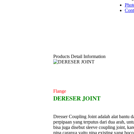
Phot
Cont
Products Detail Information
Flange
DERESER JOINT
Dresser Coupling Joint adalah alat bantu 
perpipaan yang terputus dari dua arah, unt
bisa juga disebut sleeve coupling joint, ka
pipa caranya yaitu pipa existing yang boco