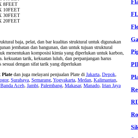
Fl
X 8FEET
X 10FEET
F
X 30FEET
X 20FEET
Fl
Ga
ktural baja, pelat, dan bar kualitas struktural untuk digunakan
gunan jembatan dan bangunan, dan untuk tujuan struktural
Pi
tuk menentukan komposisi kimia yang diperlukan untuk karbon,
ga. kekuatan tarik, kekuatan luluh, dan perpanjangan harus
PI
 sesuai dengan sifat tarik yang diperlukan
k
Plate
dan juga melayani penjualan Plate di
Jakarta
,
Depok
,
Pl
ogor
,
Surabaya
,
Semarang
,
Yogyakarta
,
Medan
,
Kalimantan
,
,
Banda Aceh
,
Jambi
,
Palembang
,
Makasar
,
Manado
,
Irian Jaya
Re
RI
Ro
Si