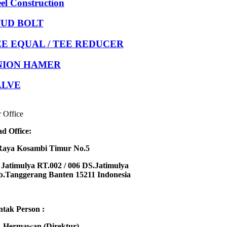
eel Construction
TUD BOLT
E EQUAL / TEE REDUCER
NION HAMER
ALVE
 Office
d Office:
Raya Kosambi Timur No.5
Jatimulya RT.002 / 006 DS.Jatimulya
.Tanggerang Banten 15211 Indonesia
tak Person :
 Hermawan (Direktur)