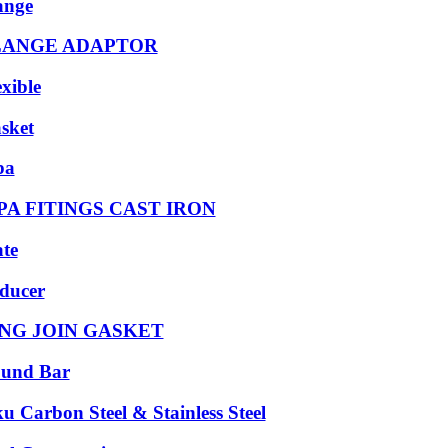
ange
LANGE ADAPTOR
exible
sket
pa
PA FITINGS CAST IRON
ate
ducer
NG JOIN GASKET
und Bar
ku Carbon Steel & Stainless Steel