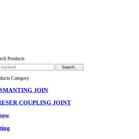
rch Products
ducts Category
ISMANTING JOIN
RESER COUPLING JOINT
bow
tting