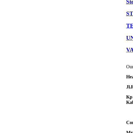
St
S
TE
U
V
Our
Hea
Jl.
Kp 
Kab
Con
Mr.