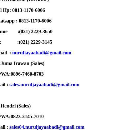
l Hp: 0813-1170-6006
tsapp : 0813-1170-6006
ome :(021) 2229-3650
ax :
(021) 2229-3145
ail :
n
uruljayaabadi@gmail.com
Juma Irawan (Sales)
/WA:0896-7460-8703
ail :
sales.nuruljayaabadi@gmail.com
Hendri (Sales)
/WA:0823-2145-7010
ail :
sales04.nuruljayaabadi@gmail.com