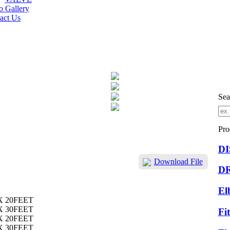
o Gallery
act Us
Sea
Pro
D
Download File
D
El
X 20FEET
X 30FEET
Fi
X 20FEET
X 30FEET