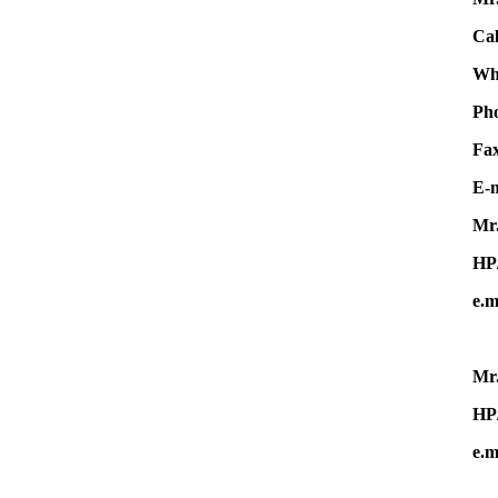
Cal
Wha
Ph
F
E-m
Mr.
HP
e.m
Mr.
HP
e.m