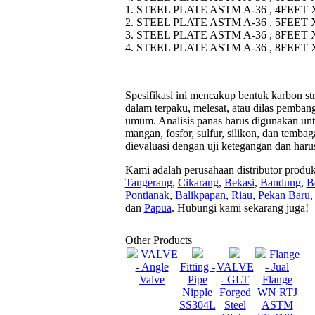
1. STEEL PLATE ASTM A-36 , 4FEET 
2. STEEL PLATE ASTM A-36 , 5FEET 
3. STEEL PLATE ASTM A-36 , 8FEET 
4. STEEL PLATE ASTM A-36 , 8FEET 
Spesifikasi ini mencakup bentuk karbon stru
dalam terpaku, melesat, atau dilas pemban
umum. Analisis panas harus digunakan un
mangan, fosfor, sulfur, silikon, dan temba
dievaluasi dengan uji ketegangan dan harus
Kami adalah perusahaan distributor produ
Tangerang
,
Cikarang
,
Bekasi
,
Bandung
,
B
Pontianak
,
Balikpapan
,
Riau
,
Pekan Baru
dan
Papua
. Hubungi kami sekarang juga!
Other Products
VALVE
Flange
- Angle
Fitting -
VALVE
- Jual
Valve
Pipe
- GLT
Flange
Nipple
Forged
WN RTJ
SS304L
Steel
ASTM