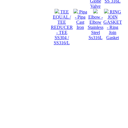
Globe
SS 316L
Valve
TEE
Pipa
RING
EQUAL /
- Pipa
Elbow -
JOIN
TEE
Cast
Elbow
GASKET
REDUCER
Iron
Stainless
- Ring
- TEE
Steel
Join
SS304 /
Ss316L
Gasket
SS316/L