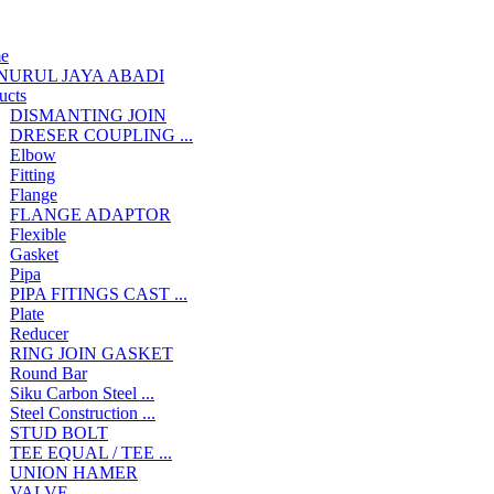
e
NURUL JAYA ABADI
ucts
DISMANTING JOIN
DRESER COUPLING ...
Elbow
Fitting
Flange
FLANGE ADAPTOR
Flexible
Gasket
Pipa
PIPA FITINGS CAST ...
Plate
Reducer
RING JOIN GASKET
Round Bar
Siku Carbon Steel ...
Steel Construction ...
STUD BOLT
TEE EQUAL / TEE ...
UNION HAMER
VALVE