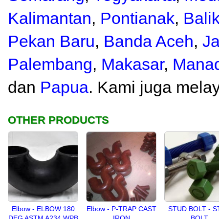
Kalimantan
,
Pontianak
,
Bali
Pekan Baru
,
Banda Aceh
,
J
Palembang
,
Makasar
,
Mana
dan
Papua
. Kami juga mela
OTHER PRODUCTS
Elbow - ELBOW 180
Elbow - P-TRAP CAST
STUD BOLT - 
DEG ASTM A234 WPB
IRON
BOLT