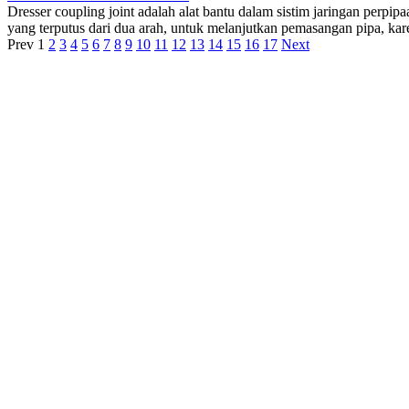
Dresser coupling joint adalah alat bantu dalam sistim jaringan perpi
yang terputus dari dua arah, untuk melanjutkan pemasangan pipa, karen
Prev
1
2
3
4
5
6
7
8
9
10
11
12
13
14
15
16
17
Next