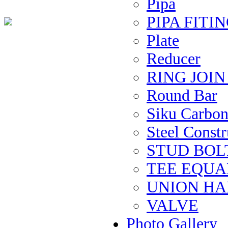
Pipa
PIPA FITIN
Plate
Reducer
RING JOI
Round Bar
Siku Carbon 
Steel Constru
STUD BOL
TEE EQUAL 
UNION H
VALVE
Photo Gallery