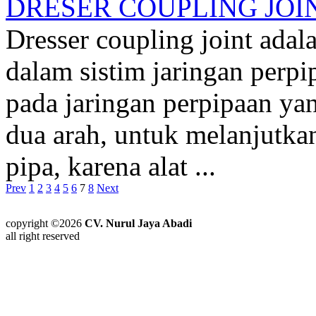
DRESER COUPLING JOI
Dresser coupling joint adala
dalam sistim jaringan perp
pada jaringan perpipaan yan
dua arah, untuk melanjutk
pipa, karena alat ...
Prev
1
2
3
4
5
6
7
8
Next
copyright ©2026
CV. Nurul Jaya Abadi
all right reserved